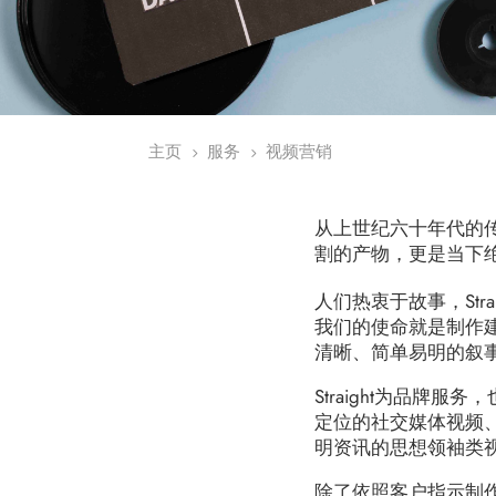
主页
服务
视频营销
5
5
从上世纪六十年代的传
割的产物，更是当下
人们热衷于故事，St
我们的使命就是制作
清晰、简单易明的叙
Straight为品
定位的社交媒体视频
明资讯的思想领袖类
除了依照客户指示制