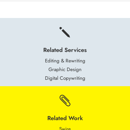
j
Related Services
Editing & Rewriting
Graphic Design
Digital Copywriting

Related Work
Swire