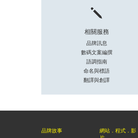
j
相關服務
品牌訊息
數碼文案編撰
語調指南
命名與標語
翻譯與創譯
品牌故事
網站．程式．影
片