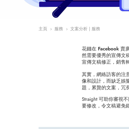
主頁
服務
文案分析 | 服務
5
5
花錢在 Faceboo
然需要優秀的宣傳文
宣傳文稿修正，銷售
其實，網絡訪客的注
像和設計，而缺乏娛
題，累贅的文案，冗
Straight 可助
要修改，令文稿避免