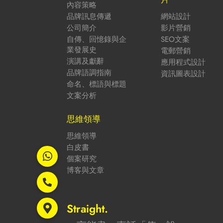
內容策略
品牌訊息傳遞
網站設計
公司簡介
影片營銷
自傳、回憶錄與企
SEO文案
業發展史
電郵營銷
演講及獻辭
應用程式設計
品牌語調指南
資訊圖表設計
命名、標語與標題
文案分析
思維領導
思維領導
白皮書
個案研究
博客與文章
Straight.