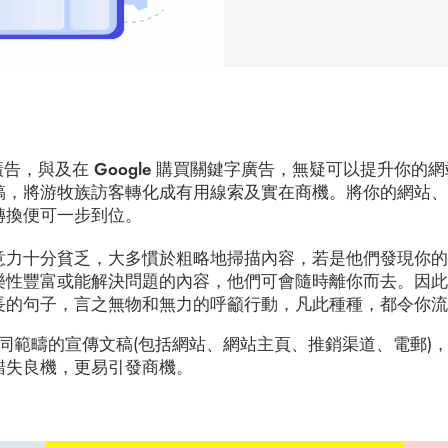
k 賣廣告，與及在 Google 購買關鍵字廣告，無疑可以提升你
稿，將游牧族訪客轉化成有用線索及實在商機。將你的網站
轉換便可一步到位。
意力十分貧乏，大多慣於粗略地掃描內容，若是他們發現你
樂性豐富或能解決問題的內容，他們可會隨時離你而去。因
長的句子，言之無物和無力的呼籲行動，凡此種種，都令你
你審視不同範疇的宣傳文稿(包括網站、網站主頁、推銷渠道、電郵
錯失良機，更易引發商機。