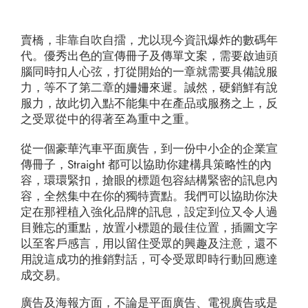
賣橋，非靠自吹自擂，尤以現今資訊爆炸的數碼年
代。優秀出色的宣傳冊子及傳單文案，需要啟迪頭
腦同時扣人心弦，打從開始的一章就需要具備說服
力，等不了第二章的姍姍來遲。誠然，硬銷鮮有說
服力，故此切入點不能集中在產品或服務之上，反
之受眾從中的得著至為重中之重。
從一個豪華汽車平面廣告，到一份中小企的企業宣
傳冊子，Straight 都可以協助你建構具策略性的內
容，環環緊扣，搶眼的標題包容結構緊密的訊息內
容，全然集中在你的獨特賣點。我們可以協助你決
定在那裡植入強化品牌的訊息，設定到位又令人過
目難忘的重點，放置小標題的最佳位置，插圖文字
以至客戶感言，用以留住受眾的興趣及注意，還不
用說這成功的推銷對話，可令受眾即時行動回應達
成交易。
廣告及海報方面，不論是平面廣告、電視廣告或是